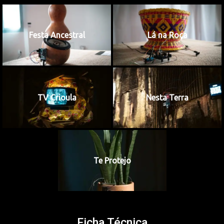
Festa Ancestral
Lá na Roça
TV Crioula
Nesta Terra
Te Protejo
Ficha Técnica