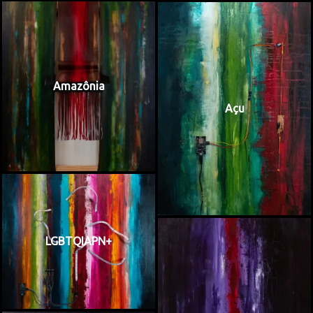
Amazônia
Açu
LGBTQIAPN+