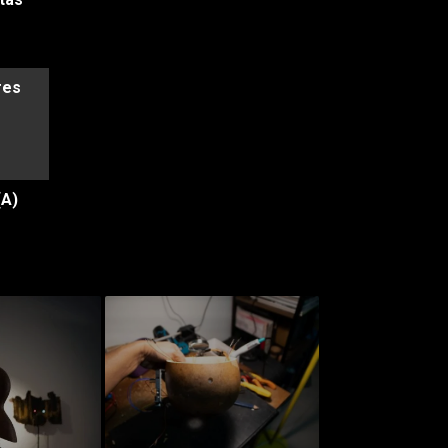
res
(A)